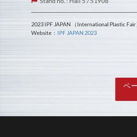
Stand no. : Hall 5 / 51908
2023 IPF JAPAN （International Plastic Fai
Website：
IPF JAPAN 2023
ペ