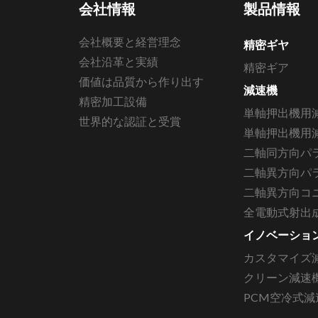
会社情報
製品情報
会社概要と経営理念
精密ギヤ
会社沿革と実績
精密ギア
価値は品質から作り出す
減速機
精密加工設備
単軸押出機用
世界的な認証と受賞
単軸押出機用減
二軸同方向パ
二軸異方向パ
二軸異方向コ
全電動式射出
イノベーショ
カスタマイズ
クリーン減速
PCM空冷式減