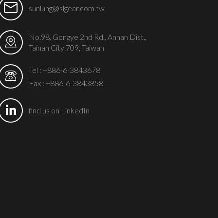
sunlung@slgear.com.tw
No.98, Gongye 2nd Rd., Annan Dist.,
Tainan City 709, Taiwan
Tel :
+886-6-3843678
Fax : +886-6-3843858
find us on LinkedIn