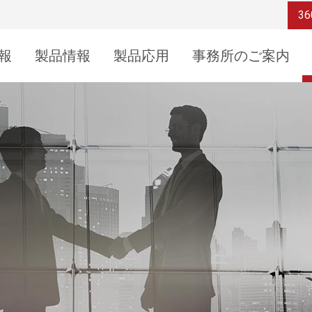
36
報
製品情報
製品応用
事務所のご案内