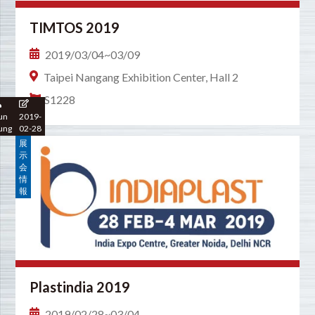
TIMTOS 2019
2019/03/04~03/09
Taipei Nangang Exhibition Center, Hall 2
S1228
un
2019-
ung
02-28
展
示
会
情
報
Plastindia 2019
2019/02/28~03/04