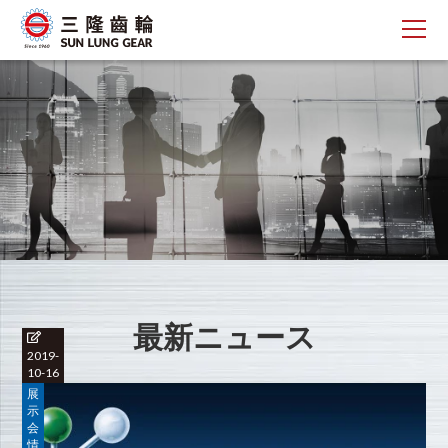
最新ニュース
2019-
10-16
展
示
会
情