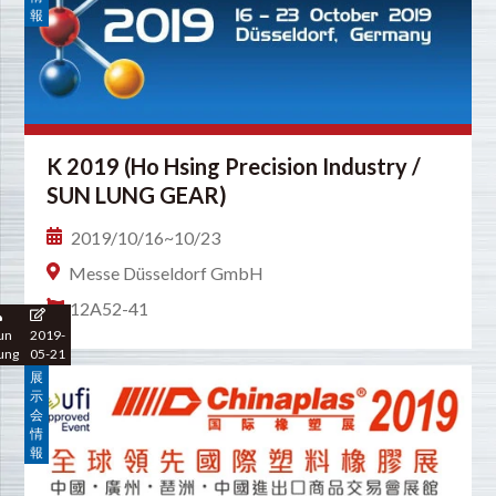
報
K 2019 (Ho Hsing Precision Industry /
SUN LUNG GEAR)
2019/10/16~10/23
Messe Düsseldorf GmbH
12A52-41
un
2019-
ung
05-21
展
示
会
情
報