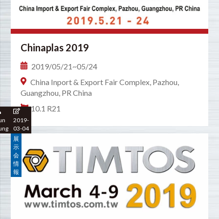
Chinaplas 2019
2019/05/21~05/24
China Inport & Export Fair Complex, Pazhou,
Guangzhou, PR China
10.1 R21
un
2019-
ung
03-04
展
示
会
情
報