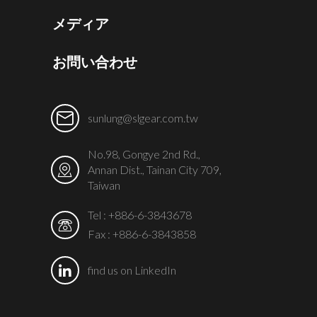
メディア
お問い合わせ
sunlung@slgear.com.tw
No.98, Gongye 2nd Rd.,
Annan Dist., Tainan City 709,
Taiwan
Tel :
+886-6-3843678
Fax : +886-6-3843858
find us on LinkedIn