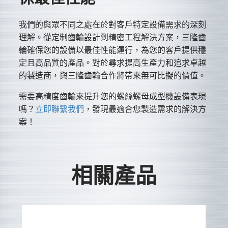
我們的與眾不同之處在於對客戶特定設備需求的深刻
理解。從定制齒輪設計到精密工程解決方案，三隆齒
輪確保您的設備以最佳性能運行，為您的客戶提供穩
定且高品質的產品。對於尋求提高生產力和追求卓越
的製造商，與三隆齒輪合作將帶來無可比擬的價值。
需要高精度齒輪來提升您的螺絲螺母成型機設備表現
嗎？
立即聯繫我們
，發現最適合您製造需求的解決方
案！
相關產品