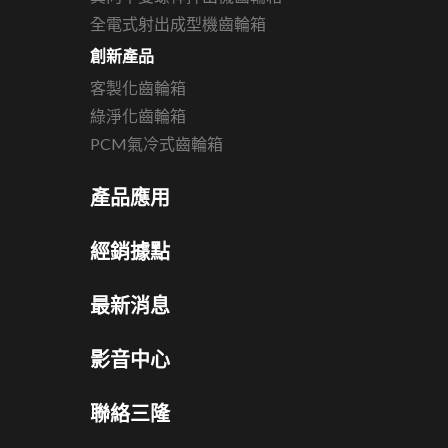
全電式射出成型機齒輪箱
創新產品
客製化齒輪箱
綠淨化齒輪箱
PCM氣冷式齒輪箱
產品應用
經銷據點
最新消息
影音中心
聯絡三隆