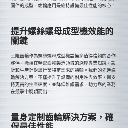
固件的成型，齒輪應用是維持設備最佳性能的核心。
提升螺絲螺母成型機效能的
關鍵
三隆齒輪作為螺絲螺母成型機設備商值得信賴的合作
夥伴，憑藉在精密齒輪製造領域的深厚專業知識，設
計和生產針對該行業特定需求的齒輪。我們的先進齒
輪解決方案，不僅提升了設備的耐用性與效率，還支
持更高的生產速度，並降低維護需求，助力您的業務
在競爭中脫穎而出。
量身定制齒輪解決方案，確
保最佳性能