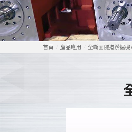
首頁
產品應用
全斷面隧道鑽掘機 (