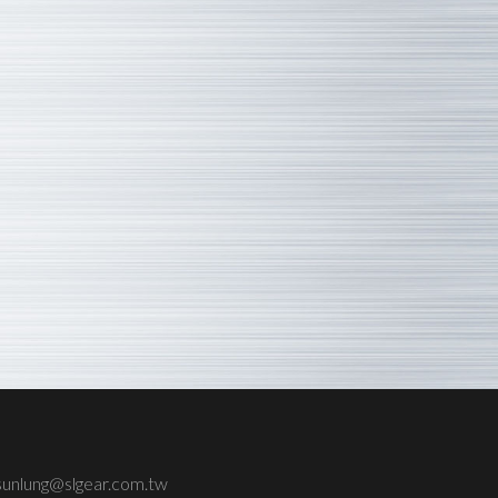
sunlung@slgear.com.tw