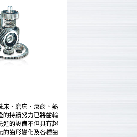
铣床、磨床、滾齒、熱
隆的持續努力已將齒輪
先進的設備不但具有超
元的齒形變化及各種齒