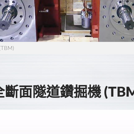
TBM)
全斷面隧道鑽掘機 (TBM