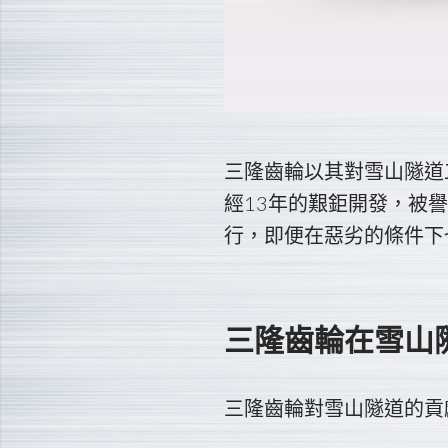
三隆齒輪以其對雪山隧道
經13年的艱鉅開發，被
行，即便在惡劣的條件下
三隆齒輪在雪山
三隆齒輪對雪山隧道的貢