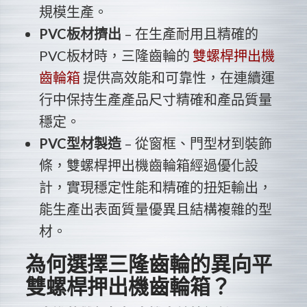
規模生產。
PVC板材擠出
– 在生產耐用且精確的
PVC板材時，三隆齒輪的
雙螺桿押出機
齒輪箱
提供高效能和可靠性，在連續運
行中保持生產產品尺寸精確和產品質量
穩定。
PVC型材製造
– 從窗框、門型材到裝飾
條，雙螺桿押出機齒輪箱經過優化設
計，實現穩定性能和精確的扭矩輸出，
能生產出表面質量優異且結構複雜的型
材。
為何選擇三隆齒輪的異向平
雙螺桿押出機齒輪箱？