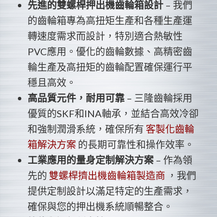
先進的雙螺桿押出機齒輪箱設計
– 我們
的齒輪箱專為高扭矩生產和各種生產運
轉速度需求而設計，特別適合熱敏性
PVC應用。優化的齒輪數據、高精密齒
輪生產及高扭矩的齒輪配置確保運行平
穩且高效。
高品質元件，耐用可靠
– 三隆齒輪採用
優質的SKF和INA軸承，並結合高效冷卻
和強制潤滑系統，確保所有
客製化齒輪
箱解決方案
的長期可靠性和操作效率。
工業應用的量身定制解決方案
– 作為領
先的
雙螺桿擠出機齒輪箱製造商
，我們
提供定制設計以滿足特定的生產需求，
確保與您的押出機系統順暢整合。