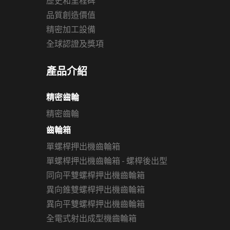
歷史和里程碑
品質創造價值
精密加工設備
全球認證及獎項
產品介紹
精密齒輪
精密齒輪
齒輪箱
單螺桿押出機齒輪箱
單螺桿押出機齒輪箱 - 螺桿後出型
同向平雙螺桿押出機齒輪箱
異向錐雙螺桿押出機齒輪箱
異向平雙螺桿押出機齒輪箱
全電式射出成型機齒輪箱