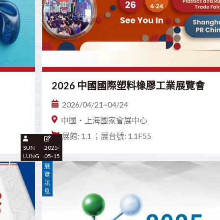
2026 中國國際塑料橡膠工業展覽會
2026/04/21~04/24
中國・上海國家會展中心
展館: 1.1 ；展台號: 1.1F55
SUN
2025-
LUNG
05-15
展
覽
訊
息