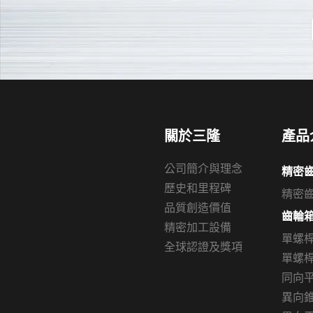
關於三隆
產品
公司簡介與理念
精密
歷史和里程碑
精密
品質創造價值
齒輪
精密加工設備
單螺
全球認證及獎項
單螺桿
同向
異向