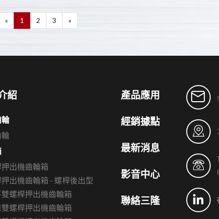
«
1
2
3
»
介紹
產品應用
齒輪
經銷據點
齒輪
最新消息
箱
桿押出機齒輪箱
影音中心
押出機齒輪箱 - 螺桿後出型
平雙螺桿押出機齒輪箱
聯絡三隆
錐雙螺桿押出機齒輪箱