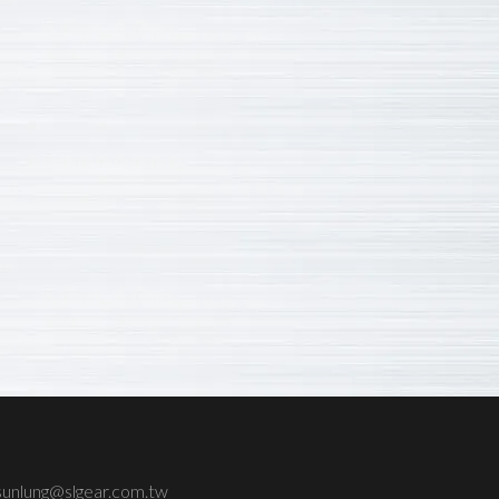
sunlung@slgear.com.tw