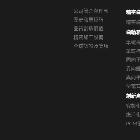
公司簡介與理念
精密
歷史和里程碑
精密
品質創造價值
齒輪
精密加工設備
單螺
全球認證及獎項
單螺桿
同向
異向
異向
全電
創新
客製
綠淨
PCM