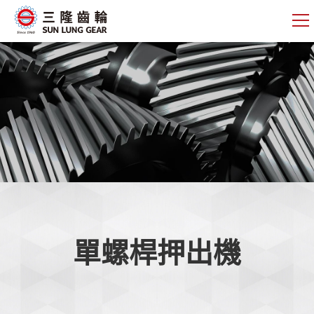
單螺桿押出機