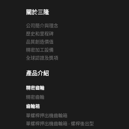
關於三隆
公司簡介與理念
歷史和里程碑
品質創造價值
精密加工設備
全球認證及獎項
產品介紹
精密齒輪
精密齒輪
齒輪箱
單螺桿押出機齒輪箱
單螺桿押出機齒輪箱 - 螺桿後出型