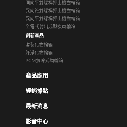
同向平雙螺桿押出機齒輪箱
異向錐雙螺桿押出機齒輪箱
異向平雙螺桿押出機齒輪箱
全電式射出成型機齒輪箱
創新產品
客製化齒輪箱
綠淨化齒輪箱
PCM氣冷式齒輪箱
產品應用
經銷據點
最新消息
影音中心