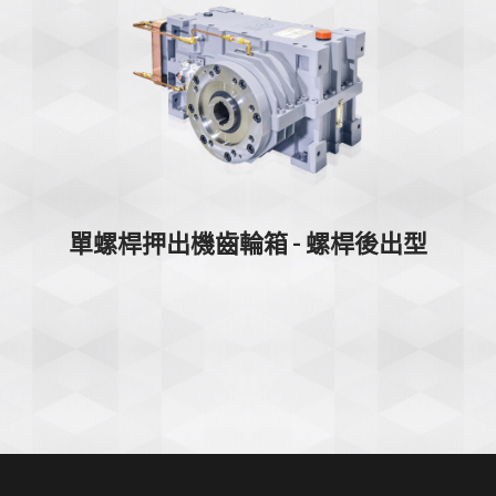
單螺桿押出機齒輪箱 - 螺桿後出型